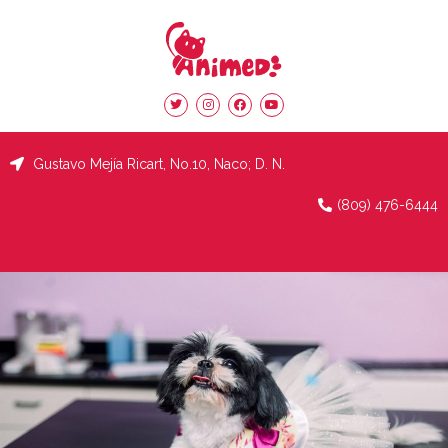
Gustavo Mejía Ricart, No.10, Naco; D. N
.
(809) 476-6444